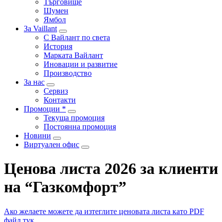
Търговище
Шумен
Ямбол
За Vaillant
С Вайлант по света
История
Марката Вайлант
Иновации и развитие
Производство
За нас
Сервиз
Контакти
Промоции *
Текуща промоция
Постоянна промоция
Новини
Виртуален офис
Ценова листа 2026 за клиенти
на “Газкомфорт”
Ако желаете можете да изтеглите ценовата листа като PDF
файл тук.