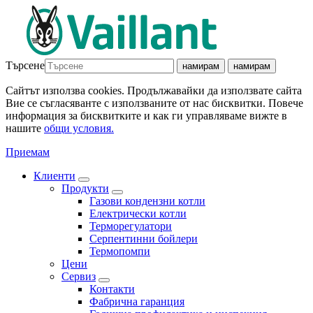
Търсене
намирам
намирам
Сайтът използва cookies. Продължавайки да използвате сайта
Вие се съгласяванте с използваните от нас бисквитки. Повече
информация за бисквитките и как ги управляваме вижте в
нашите
общи условия.
Приемам
Клиенти
Продукти
Газови кондензни котли
Електрически котли
Терморегулатори
Серпентинни бойлери
Термопомпи
Цени
Сервиз
Контакти
Фабрична гаранция