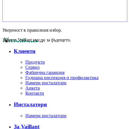
Увереност в правилния избор.
Защото Vaillant мисли за бъдещето.
Клиенти
Продукти
Сервиз
Фабрична гаранция
Годишна инспекция и профилактика
Намери инсталатори
Анкета
Контакти
Инсталатори
Намери инсталатори
За Vaillant