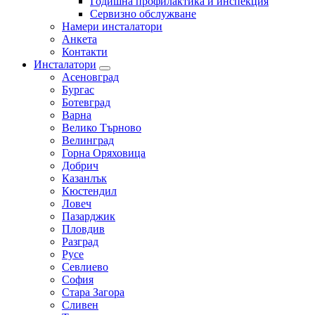
Годишна профилактика и инспекция
Сервизно обслужване
Намери инсталатори
Анкета
Контакти
Инсталатори
Асеновград
Бургас
Ботевград
Варна
Велико Търново
Велинград
Горна Оряховица
Добрич
Казанлък
Кюстендил
Ловеч
Пазарджик
Пловдив
Разград
Русе
Севлиево
София
Стара Загора
Сливен